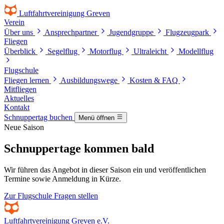
Luftfahrtvereinigung Greven
Verein
Über uns
Ansprechpartner
Jugendgruppe
Flugzeugpark
Fliegen
Überblick
Segelflug
Motorflug
Ultraleicht
Modellflug
Flugschule
Fliegen lernen
Ausbildungswege
Kosten & FAQ
Mitfliegen
Aktuelles
Kontakt
Schnuppertag buchen
Menü öffnen
Neue Saison
Schnuppertage kommen bald
Wir führen das Angebot in dieser Saison ein und veröffentlichen
Termine sowie Anmeldung in Kürze.
Zur Flugschule
Fragen stellen
Luftfahrtvereinigung
Greven e.V.